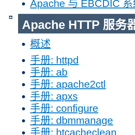
Apache 与 EBCDIC 
Apache HTTP 
概述
手册: httpd
手册: ab
手册: apache2ctl
手册: apxs
手册: configure
手册: dbmmanage
手册: htcacheclean