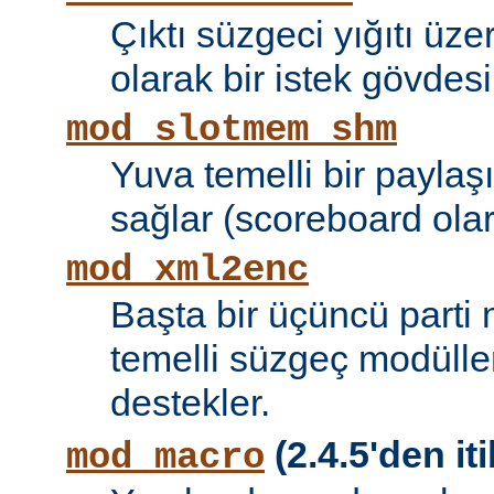
Çıktı süzgeci yığıtı üze
olarak bir istek gövdesi
mod_slotmem_shm
Yuva temelli bir paylaşı
sağlar (scoreboard olara
mod_xml2enc
Başta bir üçüncü parti
temelli süzgeç modüller
destekler.
(2.4.5'den iti
mod_macro