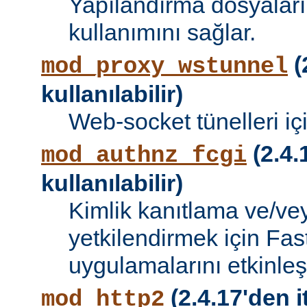
Yapılandırma dosyalar
kullanımını sağlar.
(
mod_proxy_wstunnel
kullanılabilir)
Web-socket tünelleri iç
(2.4.
mod_authnz_fcgi
kullanılabilir)
Kimlik kanıtlama ve/vey
yetkilendirmek için Fa
uygulamalarını etkinleşti
(2.4.17'den i
mod_http2