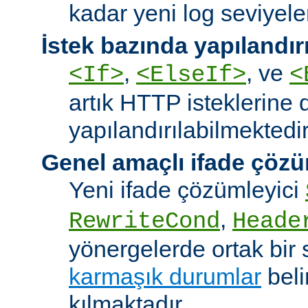
kadar yeni log seviyeler
İstek bazında yapılandı
,
, ve
<If>
<ElseIf>
<
artık HTTP isteklerine 
yapılandırılabilmektedir
Genel amaçlı ifade çözü
Yeni ifade çözümleyici
,
RewriteCond
Heade
yönergelerde ortak bir 
karmaşık durumlar
bel
kılmaktadır.