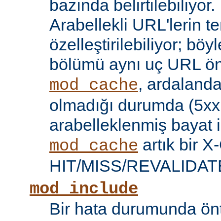
bazında belirtilebiliyor.
Arabellekli URL'lerin t
özelleştirilebiliyor; böy
bölümü aynı uç URL öne
, ardalanda
mod_cache
olmadığı durumda (5xx 
arabelleklenmiş bayat iç
artık bir X
mod_cache
HIT/MISS/REVALIDATE y
mod_include
Bir hata durumunda önt