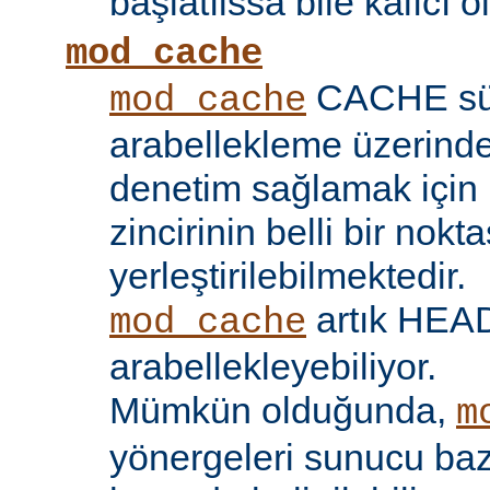
başlatılssa bile kalıcı ol
mod_cache
CACHE sü
mod_cache
arabellekleme üzerind
denetim sağlamak için 
zincirinin belli bir nokt
yerleştirilebilmektedir.
artık HEAD 
mod_cache
arabellekleyebiliyor.
Mümkün olduğunda,
m
yönergeleri sunucu bazı