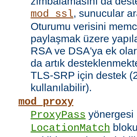
zımbalamasını da deste
, sunucular a
mod_ssl
Oturumu verisini mem
paylaşmak üzere yapılan
RSA ve DSA'ya ek olar
da artık desteklenmekte
TLS-SRP için destek (2.
kullanılabilir).
mod_proxy
yönergesi 
ProxyPass
bloku
LocationMatch