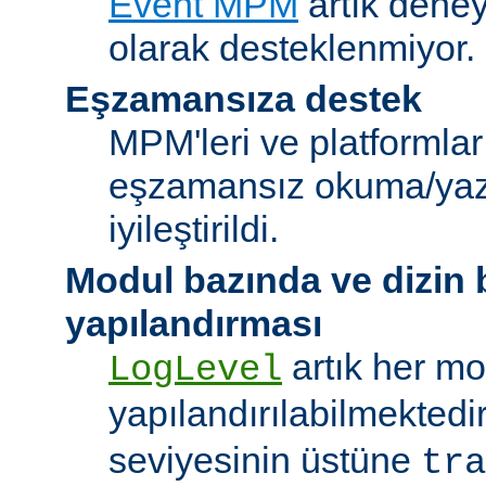
Event MPM
artık deney
olarak desteklenmiyor.
Eşzamansıza destek
MPM'leri ve platformlar
eşzamansız okuma/ya
iyileştirildi.
Modul bazında ve dizin
yapılandırması
artık her mo
LogLevel
yapılandırılabilmektedi
seviyesinin üstüne
tra