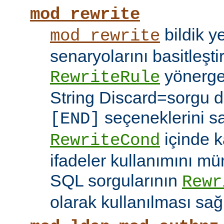
mod_rewrite
bildik 
mod_rewrite
senaryolarını basitleşti
yönerg
RewriteRule
String Discard=sorgu diz
seçeneklerini s
[END]
içinde k
RewriteCond
ifadeler kullanımını mü
SQL sorgularının
Rewr
olarak kullanılması sağ