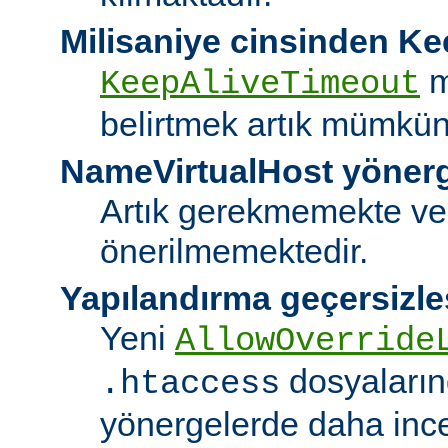
Milisaniye cinsinden K
m
KeepAliveTimeout
belirtmek artık mümkün
NameVirtualHost yöner
Artık gerekmemekte ve
önerilmemektedir.
Yapılandırma geçersizle
Yeni
AllowOverride
dosyalarınd
.htaccess
yönergelerde daha ince