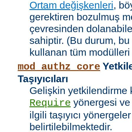
Ortam değişkenleri
, bö
gerektiren bozulmuş me
çevresinden dolanabile
sahiptir. (Bu durum, bu
kullanan tüm modülleri e
Yetkil
mod_authz_core
Taşıyıcıları
Gelişkin yetkilendirme k
yönergesi v
Require
ilgili taşıyıcı yönergele
belirtilebilmektedir.