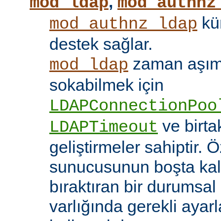
,
mod_ldap
mod_authnz
kü
mod_authnz_ldap
destek sağlar.
zaman aşıml
mod_ldap
sokabilmek için
LDAPConnectionPoo
ve birt
LDAPTimeout
geliştirmeler sahiptir. 
sunucusunun boşta kalm
bıraktıran bir durumsal
varlığında gerekli ayar