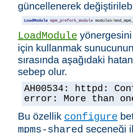
güncellenerek değiştirilebil
LoadModule
mpm_prefork_module
 modules
/
mod_mpm
yönergesini
LoadModule
için kullanmak sunucunun
sırasında aşağıdaki hata
sebep olur.
AH00534: httpd: Con
error: More than on
Bu özellik
bet
configure
seçeneği ile
mpms-shared