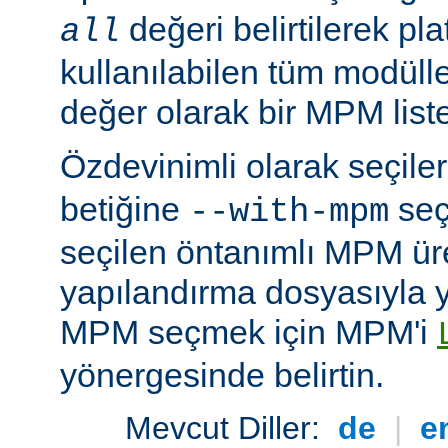
değeri belirtilerek pla
all
kullanılabilen tüm modüller
değer olarak bir MPM listesi
Özdevinimli olarak seçil
betiğine
seç
--with-mpm
seçilen öntanımlı MPM ür
yapılandırma dosyasıyla yü
MPM seçmek için MPM'i
yönergesinde belirtin.
Mevcut Diller:
de
|
e