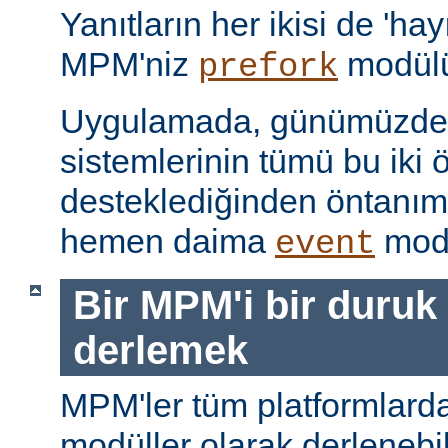
Yanıtların her ikisi de 'hay
MPM'niz
modülü
prefork
Uygulamada, günümüzdeki
sistemlerinin tümü bu iki ö
desteklediğinden öntanı
hemen daima
modü
event
Bir MPM'i bir duruk
derlemek
MPM'ler tüm platformlarda
modüller olarak derlenebi