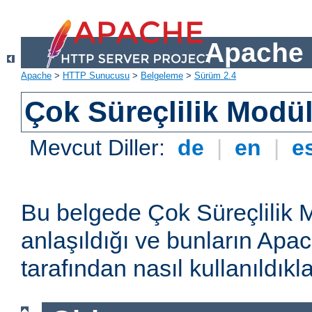
Apache 
Apache
>
HTTP Sunucusu
>
Belgeleme
>
Sürüm 2.4
Çok Süreçlilik Modül
Mevcut Diller:
de
|
en
|
e
Bu belgede Çok Süreçlilik 
anlaşıldığı ve bunların A
tarafından nasıl kullanıldıkla