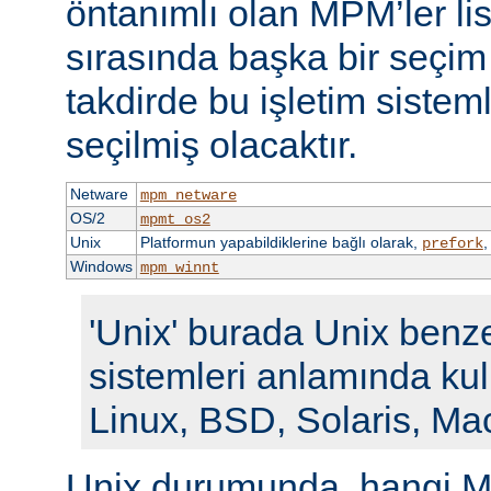
öntanımlı olan MPM’ler li
sırasında başka bir seçi
takdirde bu işletim siste
seçilmiş olacaktır.
Netware
mpm_netware
OS/2
mpmt_os2
Unix
Platformun yapabildiklerine bağlı olarak,
prefork
Windows
mpm_winnt
'Unix' burada Unix benze
sistemleri anlamında kull
Linux, BSD, Solaris, Ma
Unix durumunda, hangi M