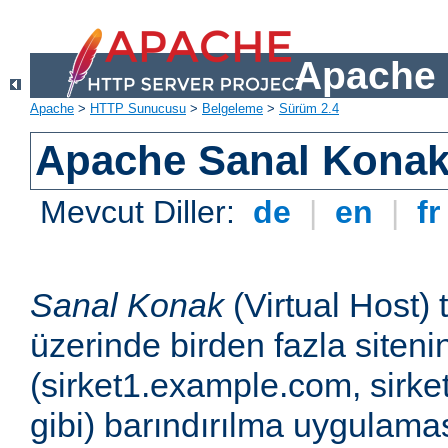
Apache 
Apache
>
HTTP Sunucusu
>
Belgeleme
>
Sürüm 2.4
Apache Sanal Konak 
Mevcut Diller:
de
|
en
|
f
Sanal Konak
(Virtual Host) 
üzerinde birden fazla siteni
(sirket1.example.com, sirk
gibi) barındırılma uygulamas