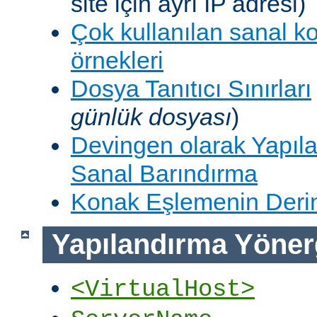
site için ayrı IP adresi)
Çok kullanılan sanal k
örnekleri
Dosya Tanıtıcı Sınırları
günlük dosyası
)
Devingen olarak Yapıla
Sanal Barındırma
Konak Eşlemenin Derin
Yapılandırma Yöner
<VirtualHost>