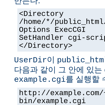
만든다.
<Directory
/home/*/public_html
Options ExecCGI
SetHandler cgi-scri
</Directory>
이
UserDir
public_htm
다음과 같이 그 안에 있는 
를 실행할 
example.cgi
http://example.com/
bin/example.cgi