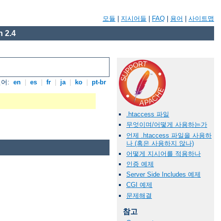
모듈
|
지시어들
|
FAQ
|
용어
|
사이트맵
 2.4
언어:
en
|
es
|
fr
|
ja
|
ko
|
pt-br
.htaccess 파일
무엇이며/어떻게 사용하는가
언제 .htaccess 파일을 사용하
나 (혹은 사용하지 않나)
어떻게 지시어를 적용하나
인증 예제
Server Side Includes 예제
CGI 예제
문제해결
참고