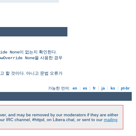
이 없는지 확인한다.
ide None
을 사용한 경우
owOverride None
 할 것이다. 아니고 문법 오류가
가능한 언어:
en
|
es
|
fr
|
ja
|
ko
|
pt-br
ver, and may be removed by our moderators if they are either
r IRC channel, #httpd, on Libera.chat, or sent to our
mailing