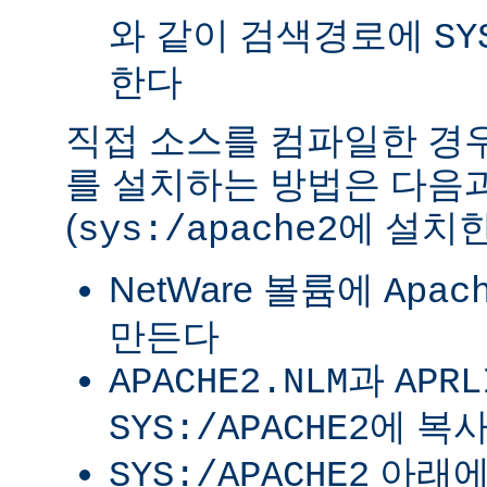
와 같이 검색경로에
SY
한다
직접 소스를 컴파일한 경우 
를 설치하는 방법은 다음
(
에 설치한
sys:/apache2
NetWare 볼륨에
Apac
만든다
과
APACHE2.NLM
APRL
에 복
SYS:/APACHE2
아래
SYS:/APACHE2