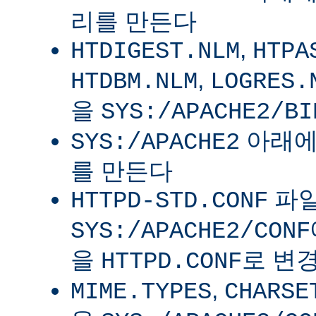
리를 만든다
,
HTDIGEST.NLM
HTPA
,
HTDBM.NLM
LOGRES.
을
SYS:/APACHE2/BI
아래
SYS:/APACHE2
를 만든다
파
HTTPD-STD.CONF
SYS:/APACHE2/CONF
을
로 변
HTTPD.CONF
,
MIME.TYPES
CHARSE