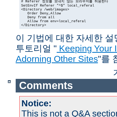
# Referer 정보를 보내지 않는 브라우저를 허용한다

SetEnvIf Referer "^$" local_referal

<Directory /web/images>

   Order Deny,Allow

   Deny from all

   Allow from env=local_referal

</Directory>
이 기법에 대한 자세한 설명은
투토리얼 "
Keeping Your 
Adorning Other Sites
"를
Comments
Notice:
This is not a Q&A sect