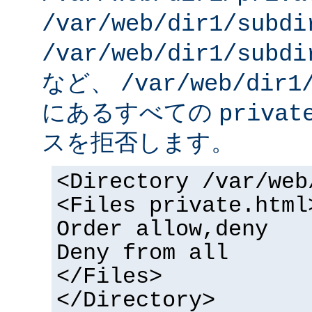
/var/web/dir1/subdi
/var/web/dir1/subdi
など、
/var/web/dir1
にあるすべての
privat
スを拒否します。
<Directory /var/web
<Files private.html
Order allow,deny
Deny from all
</Files>
</Directory>