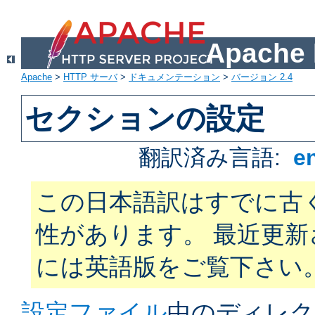
Apach
Apache
>
HTTP サーバ
>
ドキュメンテーション
>
バージョン 2.4
セクションの設定
翻訳済み言語:
e
この日本語訳はすでに古
性があります。 最近更
には英語版をご覧下さい
設定ファイル
中のディレク