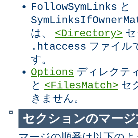
と
FollowSymLinks
SymLinksIfOwnerMa
は、
セ
<Directory>
ファイル
.htaccess
す。
ディレクテ
Options
と
セ
<FilesMatch>
きません。
セクションのマージ
マージの順番は以下のよ