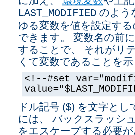
に加え、
環境変数
や上記
のような
LAST_MODIFIED
ゆる変数を値を設定する
できます。 変数名の前にド
することで、 それがリ
くて変数であることを示
<!--#set var="modif
value="$LAST_MODIFI
ドル記号 ($) を文字と
には、 バックスラッシ
をエスケープする必要が