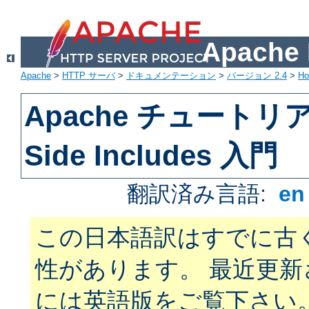
Apach
Apache
>
HTTP サーバ
>
ドキュメンテーション
>
バージョン 2.4
>
H
Apache チュートリアル
Side Includes 入門
翻訳済み言語:
e
この日本語訳はすでに古
性があります。 最近更
には英語版をご覧下さい