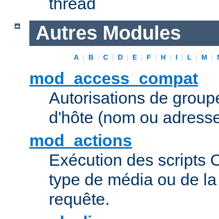
thread
Autres Modules
A
|
B
|
C
|
D
|
E
|
F
|
H
|
I
|
L
|
M
|
mod_access_compat
Autorisations de grou
d'hôte (nom ou adresse
mod_actions
Exécution des scripts 
type de média ou de l
requête.