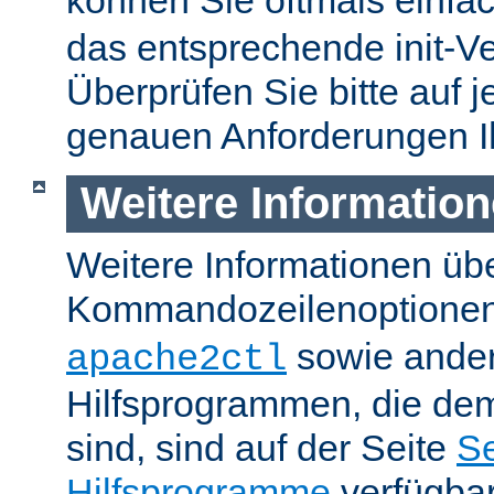
können Sie oftmals einfa
das entsprechende init-Ve
Überprüfen Sie bitte auf j
genauen Anforderungen I
Weitere Informatio
Weitere Informationen üb
Kommandozeilenoptione
sowie ande
apache2ctl
Hilfsprogrammen, die dem
sind, sind auf der Seite
Se
Hilfsprogramme
verfügbar.