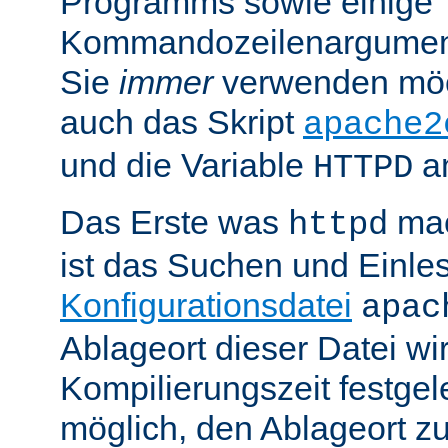
Programms sowie einige
Kommandozeilenargument
Sie
immer
verwenden möc
auch das Skript
apache2
und die Variable
am
HTTPD
Das Erste was
mac
httpd
ist das Suchen und Einle
Konfigurationsdatei
apac
Ablageort dieser Datei wi
Kompilierungszeit festgele
möglich, den Ablageort zu